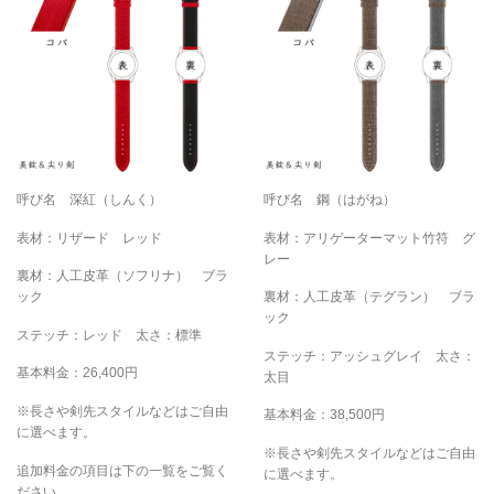
呼び名 深紅（しんく）
呼び名 鋼（はがね）
表材：リザード レッド
表材：アリゲーターマット竹符 グ
レー
裏材：人工皮革（ソフリナ） ブラ
ック
裏材：人工皮革（テグラン） ブラ
ック
ステッチ：レッド 太さ：標準
ステッチ：アッシュグレイ 太さ：
基本料金：26,400円
太目
※長さや剣先スタイルなどはご自由
基本料金：38,500円
に選べます。
※長さや剣先スタイルなどはご自由
追加料金の項目は下の一覧をご覧く
に選べます。
ださい。