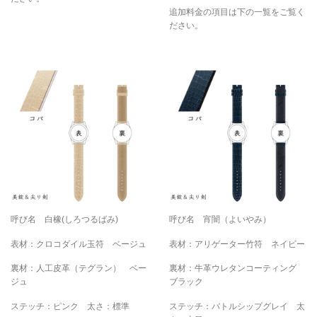
追加料金の項目は下の一覧をご覧く
ださい。
呼び名 白橡(しろつるばみ)
呼び名 宵闇（よいやみ）
表材：クロコダイル玉符 ベージュ
表材：アリゲーター竹符 ネイビー
裏材：人工皮革（テグラン） ベー
裏材：牛革ウレタンコーティング
ジュ
ブラック
ステッチ：ピンク 太さ：標準
ステッチ：バトルシップグレイ 太