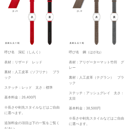
呼び名 深紅（しんく）
呼び名 鋼（はがね）
表材：リザード レッド
表材：アリゲーターマット竹符 グ
レー
裏材：人工皮革（ソフリナ） ブラ
ック
裏材：人工皮革（テグラン） ブラ
ック
ステッチ：レッド 太さ：標準
ステッチ：アッシュグレイ 太さ：
基本料金：26,400円
太目
※長さや剣先スタイルなどはご自由
基本料金：38,500円
に選べます。
※長さや剣先スタイルなどはご自由
追加料金の項目は下の一覧をご覧く
に選べます。
ださい。