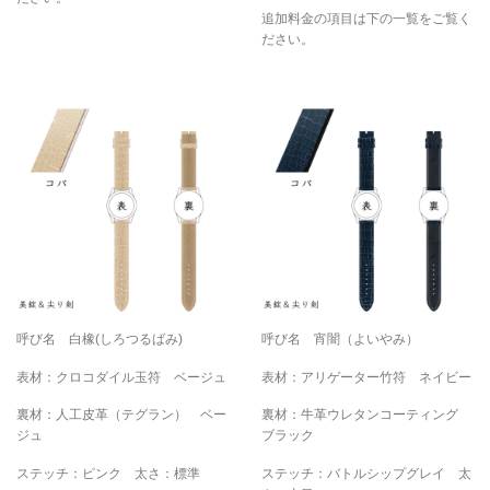
追加料金の項目は下の一覧をご覧く
ださい。
呼び名 白橡(しろつるばみ)
呼び名 宵闇（よいやみ）
表材：クロコダイル玉符 ベージュ
表材：アリゲーター竹符 ネイビー
裏材：人工皮革（テグラン） ベー
裏材：牛革ウレタンコーティング
ジュ
ブラック
ステッチ：ピンク 太さ：標準
ステッチ：バトルシップグレイ 太